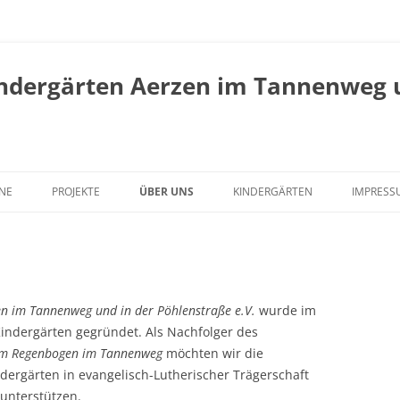
indergärten Aerzen im Tannenweg u
NE
PROJEKTE
ÜBER UNS
KINDERGÄRTEN
IMPRESS
KINDERGARTEN UNTER DEM
MITGLIEDSCHAFT
LÜNINGSBERG
SATZUNG
KINDERGARTEN UNTER DEM
VORSTAND
en im Tannenweg und in der Pöhlenstraße e.V.
REGENBOGEN
wurde im
indergärten gegründet. Als Nachfolger des
dem Regenbogen im Tannenweg
möchten wir die
dergärten in evangelisch-Lutherischer Trägerschaft
 unterstützen.