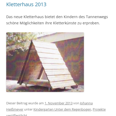
Kletterhaus 2013
Das neue Kletterhaus bietet den Kindern des Tannenwegs
schöne Möglichkeiten ihre Kletterkünste zu erproben.
Dieser Beitrag wurde am
1. November 2013
von
Johanna
Heißmeyer
unter
Kindergarten Unter dem Regenbogen
,
Projekte
veröffentlicht.